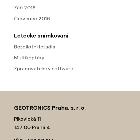
Září 2016
Červenec 2016
Letecké snímkování
Bezpilotní letadla
Multikoptéry
Zpracovatelský software
GEOTRONICS Praha, s. r. o.
Pikovická 11
147 00 Praha 4