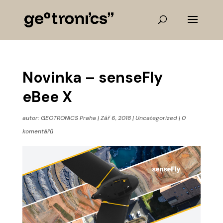
Novinka – senseFly
eBee X
autor:
GEOTRONICS Praha
|
Zář 6, 2018
|
Uncategorized
|
0
komentářů