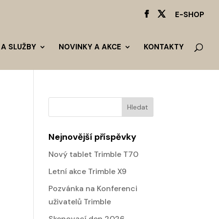
E-SHOP
 A SLUŽBY
NOVINKY A AKCE
KONTAKTY
Nejnovější příspěvky
Nový tablet Trimble T70
Letní akce Trimble X9
Pozvánka na Konferenci
uživatelů Trimble
Skenovací den 2026