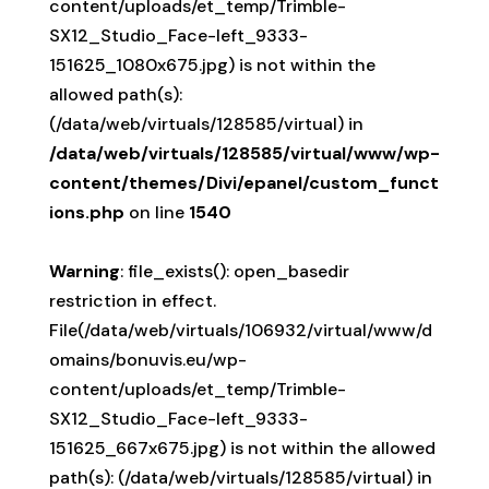
content/uploads/et_temp/Trimble-
SX12_Studio_Face-left_9333-
151625_1080x675.jpg) is not within the
allowed path(s):
(/data/web/virtuals/128585/virtual) in
/data/web/virtuals/128585/virtual/www/wp-
content/themes/Divi/epanel/custom_funct
ions.php
on line
1540
Warning
: file_exists(): open_basedir
restriction in effect.
File(/data/web/virtuals/106932/virtual/www/d
omains/bonuvis.eu/wp-
content/uploads/et_temp/Trimble-
SX12_Studio_Face-left_9333-
151625_667x675.jpg) is not within the allowed
path(s): (/data/web/virtuals/128585/virtual) in