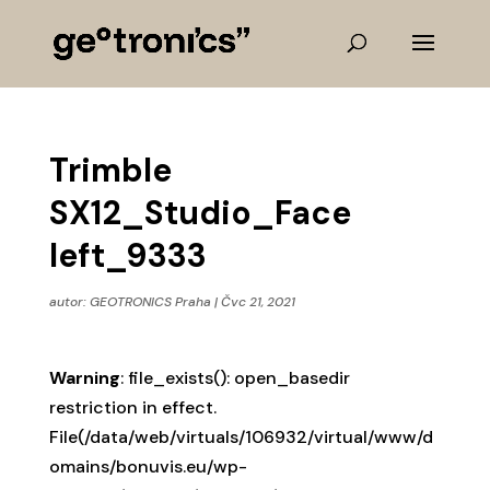
Trimble
SX12_Studio_Face
left_9333
autor:
GEOTRONICS Praha
|
Čvc 21, 2021
Warning
: file_exists(): open_basedir
restriction in effect.
File(/data/web/virtuals/106932/virtual/www/d
omains/bonuvis.eu/wp-