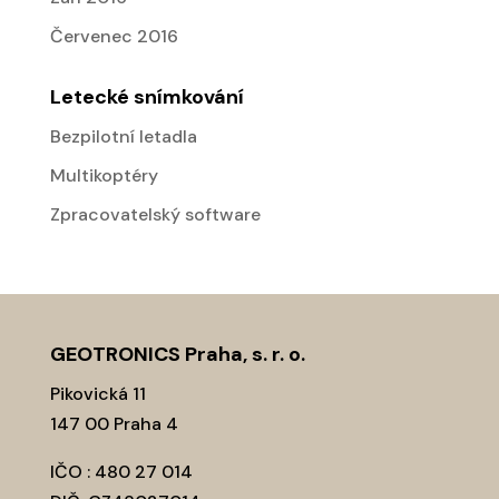
Červenec 2016
Letecké snímkování
Bezpilotní letadla
Multikoptéry
Zpracovatelský software
GEOTRONICS Praha, s. r. o.
Pikovická 11
147 00 Praha 4
IČO : 480 27 014