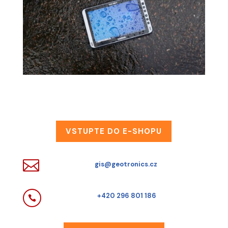
VSTUPTE DO E-SHOPU

gis@geotronics.cz
+420 296 801 186
