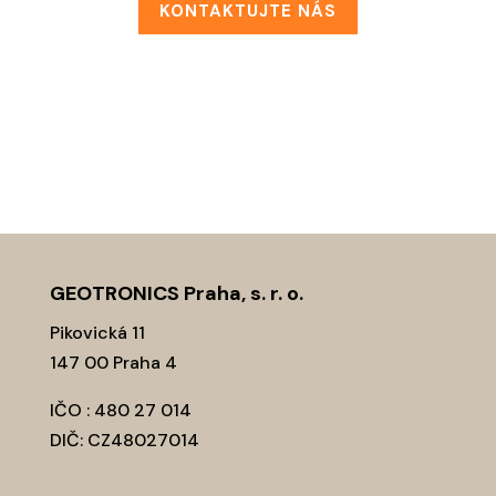
KONTAKTUJTE NÁS
GEOTRONICS Praha, s. r. o.
Pikovická 11
147 00 Praha 4
IČO : 480 27 014
DIČ: CZ48027014