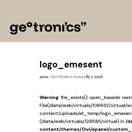
logo_emesent
autor:
GEOTRONICS Praha
|
Říj 2, 2025
Warning
: file_exists(): open_basedir restr
File(/data/web/virtuals/106932/virtual
content/uploads/et_temp/logo_emesent-
(/data/web/virtuals/128585/virtual) in
/d
content/themes/Divi/epanel/custom_