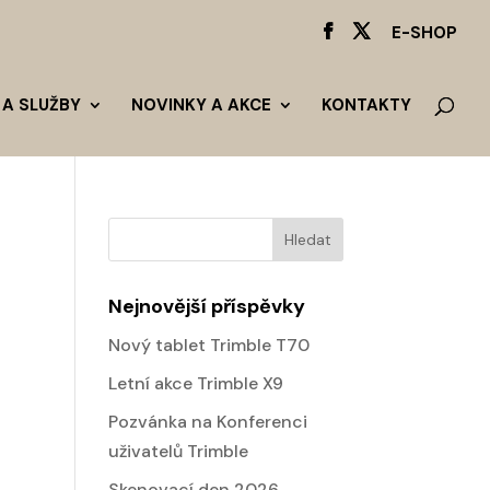
E-SHOP
 A SLUŽBY
NOVINKY A AKCE
KONTAKTY
Nejnovější příspěvky
Nový tablet Trimble T70
Letní akce Trimble X9
Pozvánka na Konferenci
uživatelů Trimble
Skenovací den 2026