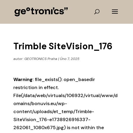
Trimble SiteVision_176
autor:
GEOTRONICS Praha
|
Úno 7, 2025
Warning
: file_exists(): open_basedir
restriction in effect.
File(/data/web/virtuals/106932/virtual/www/d
omains/bonuvis.eu/wp-
content/uploads/et_temp/Trimble-
SiteVision_176-e1738926916337-
262061_1080x675.jpg) is not within the