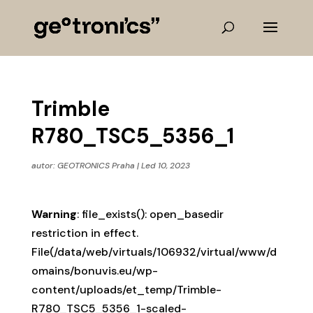
Trimble
R780_TSC5_5356_1
autor:
GEOTRONICS Praha
|
Led 10, 2023
Warning
: file_exists(): open_basedir
restriction in effect.
File(/data/web/virtuals/106932/virtual/www/d
omains/bonuvis.eu/wp-
content/uploads/et_temp/Trimble-
R780_TSC5_5356_1-scaled-