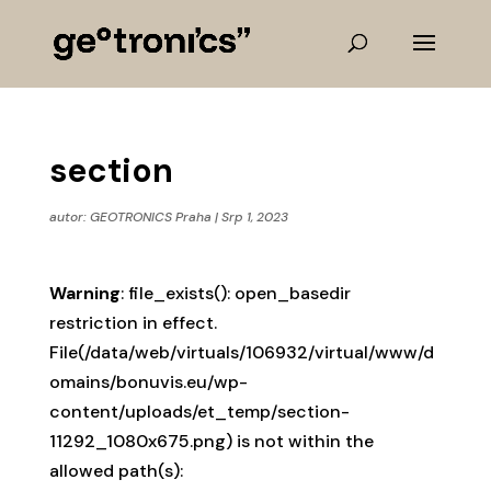
section
autor:
GEOTRONICS Praha
|
Srp 1, 2023
Warning
: file_exists(): open_basedir
restriction in effect.
File(/data/web/virtuals/106932/virtual/www/d
omains/bonuvis.eu/wp-
content/uploads/et_temp/section-
11292_1080x675.png) is not within the
allowed path(s):