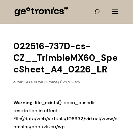
022516-737D-cs-
CZ__TrimbleMX60_Spe
cSheet_A4_0226_LR
autor:
GEOTRONICS Praha
|
Čvn 5, 2026
Warning
: file_exists(): open_basedir
restriction in effect.
File(/data/web/virtuals/106932/virtual/www/d
omains/bonuvis.eu/wp-