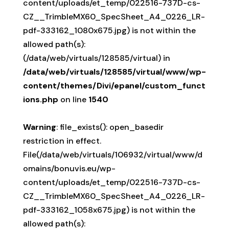
content/uploads/et_temp/022516-737D-cs-
CZ__TrimbleMX60_SpecSheet_A4_0226_LR-
pdf-333162_1080x675.jpg) is not within the
allowed path(s):
(/data/web/virtuals/128585/virtual) in
/data/web/virtuals/128585/virtual/www/wp-
content/themes/Divi/epanel/custom_funct
ions.php
on line
1540
Warning
: file_exists(): open_basedir
restriction in effect.
File(/data/web/virtuals/106932/virtual/www/d
omains/bonuvis.eu/wp-
content/uploads/et_temp/022516-737D-cs-
CZ__TrimbleMX60_SpecSheet_A4_0226_LR-
pdf-333162_1058x675.jpg) is not within the
allowed path(s):